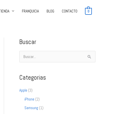
TIENDA
FRANQUICIA
BLOG
CONTACTO
0
Buscar
B
u
s
Categorias
c
a
Apple
(3)
r
iPhone
(2)
p
Samsung
(1)
o