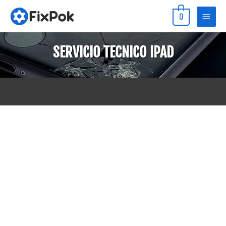
Ir
Menú
0
al
princip
contenido
SERVICIO TECNICO IPAD