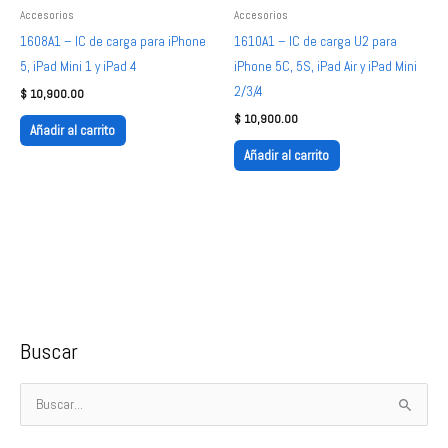
Accesorios
Accesorios
1608A1 – IC de carga para iPhone
1610A1 – IC de carga U2 para
5, iPad Mini 1 y iPad 4
iPhone 5C, 5S, iPad Air y iPad Mini
2/3/4
$
10,900.00
$
10,900.00
Añadir al carrito
Añadir al carrito
Buscar
B
u