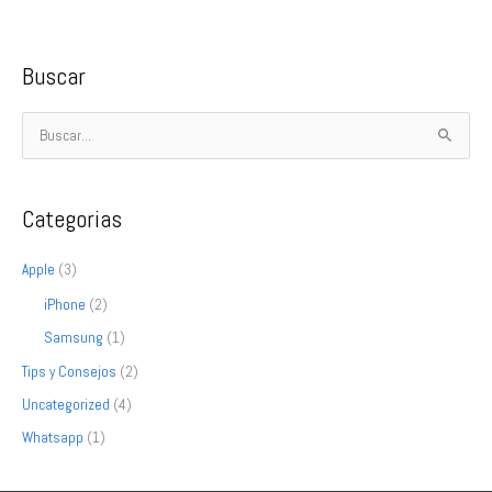
Buscar
B
u
s
Categorias
c
a
Apple
(3)
r
iPhone
(2)
p
Samsung
(1)
o
Tips y Consejos
(2)
r
Uncategorized
(4)
:
Whatsapp
(1)