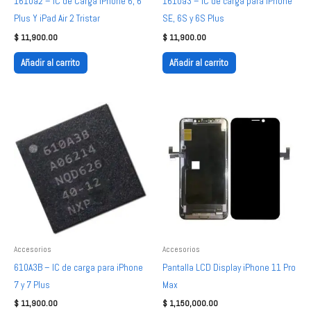
1610a2 – IC de Carga iPhone 6, 6
1610a3 – IC de carga para iPhone
Plus Y iPad Air 2 Tristar
SE, 6S y 6S Plus
$
11,900.00
$
11,900.00
Añadir al carrito
Añadir al carrito
Accesorios
Accesorios
610A3B – IC de carga para iPhone
Pantalla LCD Display iPhone 11 Pro
7 y 7 Plus
Max
$
11,900.00
$
1,150,000.00