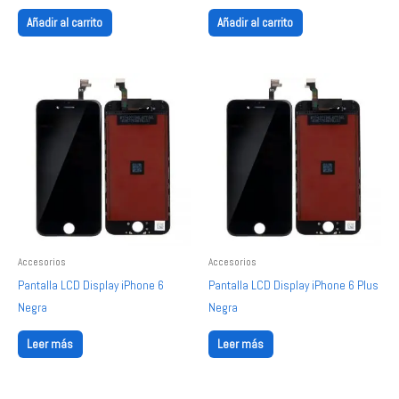
Añadir al carrito
Añadir al carrito
Accesorios
Accesorios
Pantalla LCD Display iPhone 6
Pantalla LCD Display iPhone 6 Plus
Negra
Negra
Leer más
Leer más