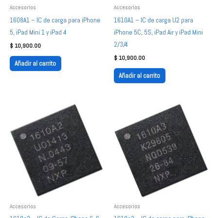
Accesorios
Accesorios
1608A1 – IC de carga para iPhone
1610A1 – IC de carga U2 para
5, iPad Mini 1 y iPad 4
iPhone 5C, 5S, iPad Air y iPad Mini
2/3/4
$
10,900.00
$
10,900.00
Añadir al carrito
Añadir al carrito
Accesorios
Accesorios