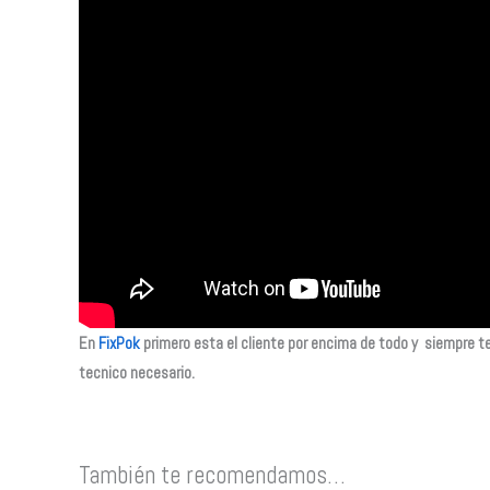
En
FixPok
primero esta el cliente por encima de todo y siempre te
tecnico necesario.
También te recomendamos…