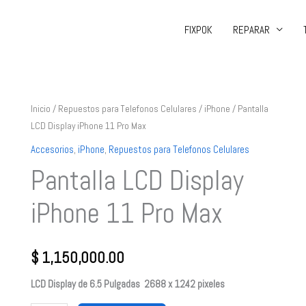
FIXPOK
REPARAR
Pantalla
Inicio
/
Repuestos para Telefonos Celulares
/
iPhone
/ Pantalla
LCD Display iPhone 11 Pro Max
LCD
Display
Accesorios
,
iPhone
,
Repuestos para Telefonos Celulares
iPhone
Pantalla LCD Display
11
Pro
iPhone 11 Pro Max
Max
cantidad
$
1,150,000.00
LCD Display de 6.5 Pulgadas 2688 x 1242 pixeles