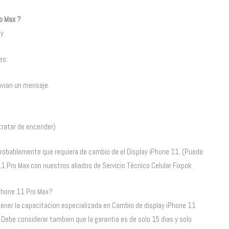
ro Max ?
ay
es:
nvian un mensaje.
 tratar de encender)
probablemente que requiera de cambio de el Display iPhone 11. (Puede
 11 Pro Max con nuestros aliados de Servicio Técnico Celular Fixpok.
iPhone 11 Pro Max?
e tener la capacitacion especializada en Cambio de display iPhone 11
 Debe considerar tambien que la garantia es de solo 15 dias y solo