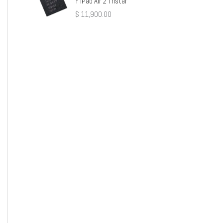
Y iPad Air 2 Tristar
$
11,900.00