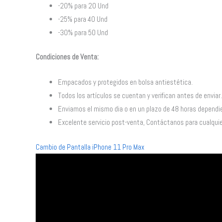
-20% para 20 Und
-25% para 40 Und
-30% para 50 Und
Condiciones de Venta:
Empacados y protegidos en bolsa antiestética.
Todos los artículos se cuentan y verifican antes de enviar.
Enviamos el mismo dia o en un plazo de 48 horas dependie
Excelente servicio post-venta, Contáctanos para cualquie
Cambio de Pantalla iPhone 11 Pro Max