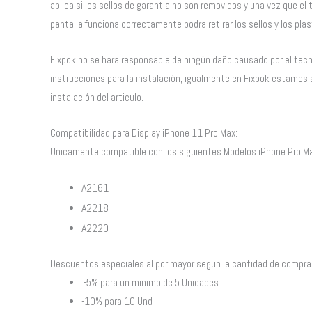
aplica si los sellos de garantia no son removidos y una vez que el t
pantalla funciona correctamente podra retirar los sellos y los pla
Fixpok no se hara responsable de ningún daño causado por el tecni
instrucciones para la instalación, igualmente en Fixpok estamos a
instalación del articulo.
Compatibilidad para Display iPhone 11 Pro Max:
Unicamente compatible con los siguientes Modelos iPhone Pro M
A2161
A2218
A2220
Descuentos especiales al por mayor segun la cantidad de compra 
-5% para un minimo de 5 Unidades
-10% para 10 Und