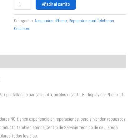
Añadir al carrito
Categorías:
Accesorios
,
iPhone
,
Repuestos para Telefonos
Celulares
x
x por fallas de pantalla rota, pixeles o tactil, El Display de iPhone 11
dores NO tienen experiencia en reparaciones, pero si venden repuestos
producto tambien somos Centro de Servicio tecnico de celulares y
ulares todos los días.