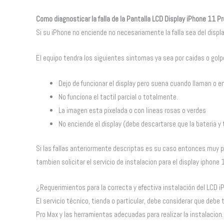
Como diagnosticar la falla de la Pantalla LCD Display iPhone 11 P
Si su iPhone no enciende no necesariamente la falla sea del displ
El equipo tendra los siguientes sintomas ya sea por caidas o golp
Dejo de funcionar el display pero suena cuando llaman o e
No funciona el tactil parcial o totalmente.
La imagen esta pixelada o con lineas rosas o verdes
No enciende el display (debe descartarse que la bateria y
Si las fallas anteriormente descriptas es su caso entonces muy 
tambien solicitar el servicio de instalacion para el display iphone
¿Requerimientos para la correcta y efectiva instalación del LCD 
El servicio técnico, tienda o particular, debe considerar que deb
Pro Max y las herramientas adecuadas para realizar la instalacion.