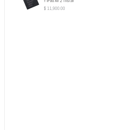
Y iPad Air 2 Tristar
$
11,900.00