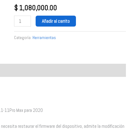
8/8P/X/XR/XS/XSMAX
$
1,080,000.00
cantidad
Añadir al carrito
Categoría:
Herramientas
 11-11Pro Max para 2020
 necesita restaurar el firmware del dispositivo, admite la modificación