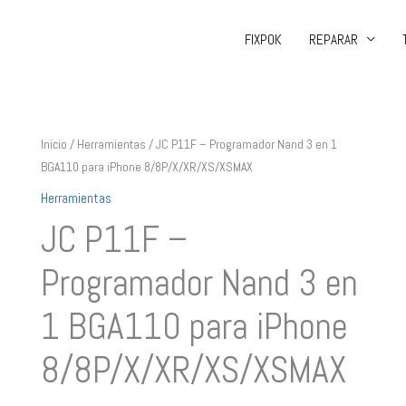
FIXPOK
REPARAR
JC
Inicio
/
Herramientas
/ JC P11F – Programador Nand 3 en 1
BGA110 para iPhone 8/8P/X/XR/XS/XSMAX
P11F
-
Herramientas
Programador
JC P11F –
Nand
3
Programador Nand 3 en
en
1 BGA110 para iPhone
1
BGA110
8/8P/X/XR/XS/XSMAX
para
iPhone