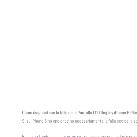
Como diagnosticar la falla de la Pantalla LCD Display iPhone 6 Plu
Si su iPhone 6 no enciende no necesariamente la falla sea del dis
El equipo tendra los siguientes sintomas ya sea por caidas o golp