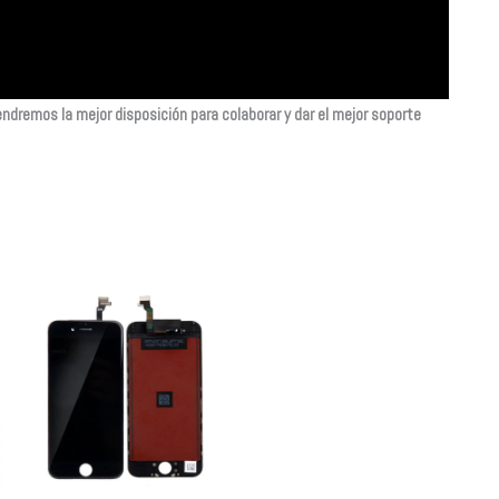
ndremos la mejor disposición para colaborar y dar el mejor soporte