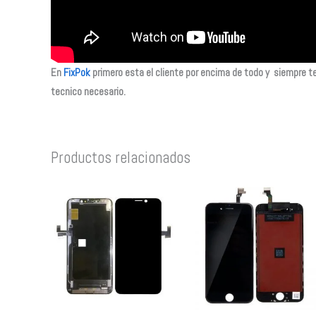
En
FixPok
primero esta el cliente por encima de todo y siempre te
tecnico necesario.
Productos relacionados