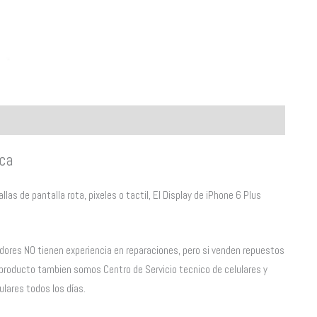
nca
llas de pantalla rota, pixeles o tactil, El Display de iPhone 6 Plus
dores NO tienen experiencia en reparaciones, pero si venden repuestos
producto tambien somos Centro de Servicio tecnico de celulares y
ulares todos los días.