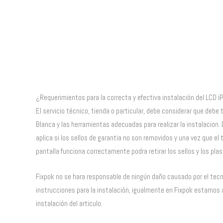
¿Requerimientos para la correcta y efectiva instalación del LCD i
El servicio técnico, tienda o particular, debe considerar que debe
Blanca y las herramientas adecuadas para realizar la instalacion. 
aplica si los sellos de garantia no son removidos y una vez que el t
pantalla funciona correctamente podra retirar los sellos y los pla
Fixpok no se hara responsable de ningún daño causado por el tecni
instrucciones para la instalación, igualmente en Fixpok estamos a
instalación del articulo.