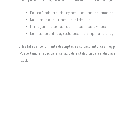
Dejo de funcionar el display pero suena cuando llaman o e
No funciona el tactil parcial o totalmente.
La imagen esta pixelada o con lineas rosas o verdes
No enciende el display (debe descartarse que la bateria y
Si las fallas anteriormente descriptas es su caso entonces muy p
(Puede tambien solicitar el servicio de instalacion para el displa
Fixpok.