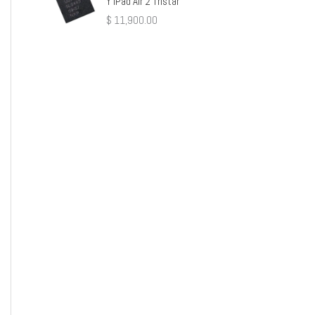
Y iPad Air 2 Tristar
$
11,900.00